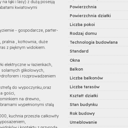
na łąki i lasy) z dużą posesją
Powierzchnia
rabatami kwiatowymi
Powierzchnia działki
Liczba pokoi
yziemie - gospodarcze, parter-
Rodzaj domu
 pralnia , kotłownia, duże
Technologia budowlana
aras z pięknym widokiem.
Standard
Okna
ki elektryczne w łazienkach,
Balkon
solarnych glikolowych,
hydroforem i rozprowadzeniem
Liczba balkonów
Liczba tarasów
 strefą do wypoczynku,oraz
a gości,
Kształt działki
 kominkiem na drewno,
Stan budynku
 bramami wypełnionymi stalą
Rok budowy
00, kuchnia przeszła całkowity
wyposażeniem,
Umeblowanie
h widoków i kontaktu z przyrodą.