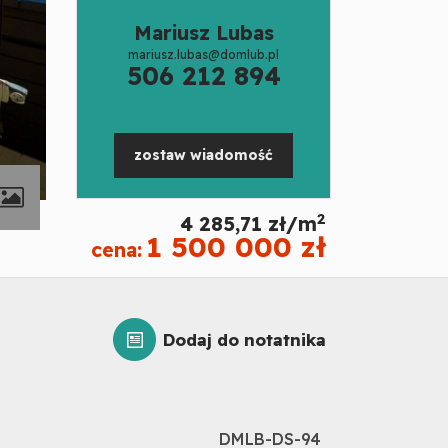
Mariusz Lubas
mariusz.lubas@domlub.pl
506 212 894
zostaw wiadomość
contributors
2
4 285,71 zł/m
1 500 000 zł
cena:
Dodaj do notatnika
DMLB-DS-94