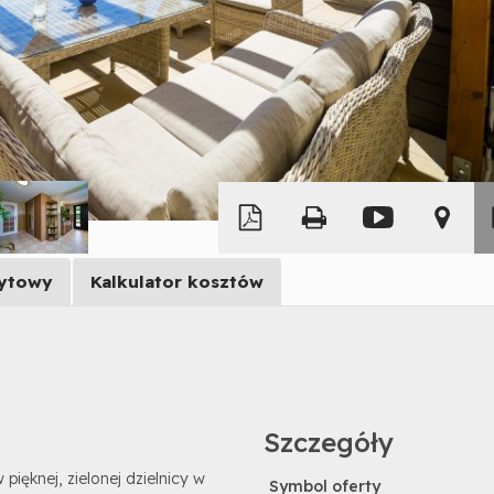
Leaflet
|
© MapTiler
©
OpenStreetMap
dytowy
Kalkulator kosztów
Szczegóły
 pięknej, zielonej dzielnicy w
Symbol oferty