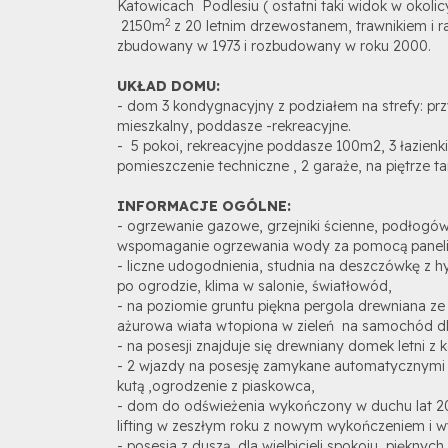
Katowicach Podlesiu ( ostatni taki widok w okolicy 
2
2150m
z 20 letnim drzewostanem, trawnikiem i 
zbudowany w 1973 i rozbudowany w roku 2000.
UKŁAD DOMU:
- dom 3 kondygnacyjny z podziałem na strefy: prz
mieszkalny, poddasze -rekreacyjne.
- 5 pokoi, rekreacyjne poddasze 100m2, 3 łazienki,
pomieszczenie techniczne , 2 garaże, na piętrze t
INFORMACJE OGÓLNE:
- ogrzewanie gazowe, grzejniki ścienne, podłogów
wspomaganie ogrzewania wody za pomocą paneli 
- liczne udogodnienia, studnia na deszczówkę z 
po ogrodzie, klima w salonie, światłowód,
- na poziomie gruntu piękna pergola drewniana ze
ażurowa wiata wtopiona w zieleń na samochód dl
- na posesji znajduje się drewniany domek letni z
- 2 wjazdy na posesję zamykane automatycznymi
kutą ,ogrodzenie z piaskowca,
- dom do odświeżenia wykończony w duchu lat 20
lifting w zeszłym roku z nowym wykończeniem i 
- posesja z duszą dla wielbicieli spokoju ,pięknyc